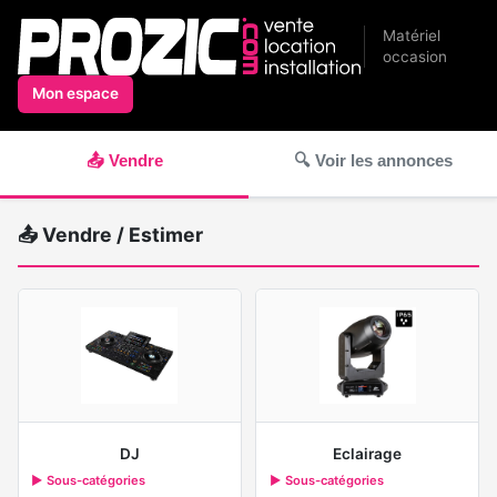
Matériel
occasion
Mon espace
📤 Vendre
🔍 Voir les annonces
📤 Vendre / Estimer
DJ
Eclairage
▶ Sous-catégories
▶ Sous-catégories